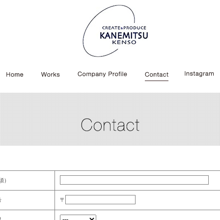
須）
号
〒
県